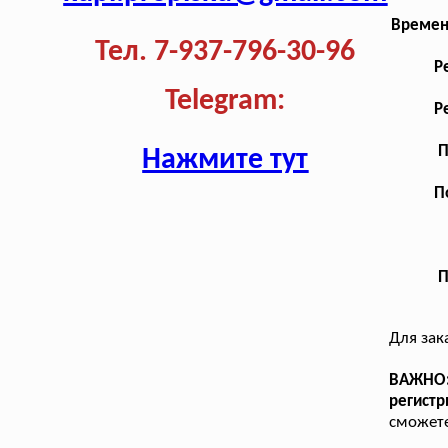
Времен
Тел. 7-937-796-30-96
Р
Telegram:
Р
П
Нажмите тут
П
П
Для зак
ВАЖНО: 
регистр
сможете