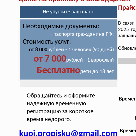
Прайс
Не упустите ваш шанс
В связи
Необходимые документы:
2025 го
- паспорта гражданина РФ;
запраши
Стоимость услуг:
Обновле
от 8 000
рублей - 1 человек (90 дней)
от 7 000
рублей - 1 взрослый
Бесплатно
дети до 18 лет
Обращайтесь и оформите
Времен
надежную временную
регистрацию за короткое
время недорого.
Времен
kupi.propisku@gmail.com